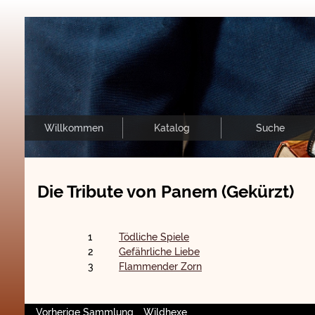
Willkommen
Katalog
Suche
Die Tribute von Panem (Gekürzt)
1
Tödliche Spiele
2
Gefährliche Liebe
3
Flammender Zorn
Vorherige Sammlung
Wildhexe