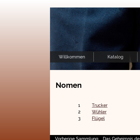
Willkommen
Katalog
Nomen
1
Trucker
2
Wühler
3
Flügel
Vorherige Sammlung
Das Geheimnis de