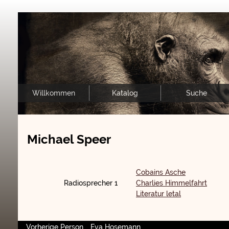
Willkommen
Katalog
Suche
Michael Speer
Cobains Asche
Radiosprecher 1
Charlies Himmelfahrt
Literatur letal
Vorherige Person
Eva Hosemann