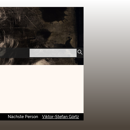
Nächste Person
Viktor-Stefan Görtz