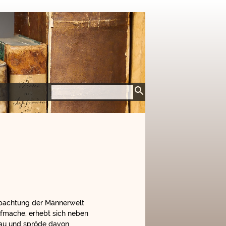
eobachtung der Männerwelt
ufmache, erhebt sich neben
 rau und spröde davon