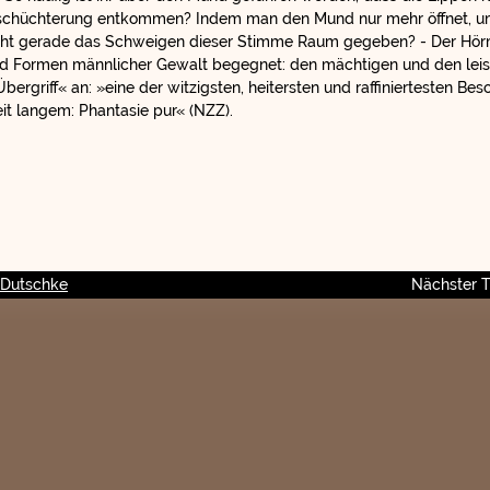
nschüchterung entkommen? Indem man den Mund nur mehr öffnet, um
icht gerade das Schweigen dieser Stimme Raum gegeben? - Der Hörm
nd Formen männlicher Gewalt begegnet: den mächtigen und den leis
bergriff« an: »eine der witzigsten, heitersten und raffiniertesten Be
eit langem: Phantasie pur« (NZZ).
 Dutschke
Nächster T