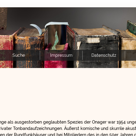
Suche
Impressum
Datenschutz
ge als ausgestorben geglaubten Spezies der Onager war 1954 ungef
privater Tonbandaufzeichnungen. Äußerst komische und skurrile akust
en der Rundfunkhäuser und bei Mitgliedern des in den 50er Jahren 