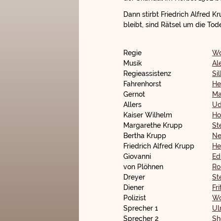
Dann stirbt Friedrich Alfred 
bleibt, sind Rätsel um die To
Regie
Wo
Musik
Al
Regieassistenz
Si
Fahrenhorst
He
Gernot
Ma
Allers
Ud
Kaiser Wilhelm
Ho
Margarethe Krupp
St
Bertha Krupp
Ne
Friedrich Alfred Krupp
He
Giovanni
Ed
von Plöhnen
Ro
Dreyer
St
Diener
Fr
Polizist
Wo
Sprecher 1
Ul
Sprecher 2
Sh