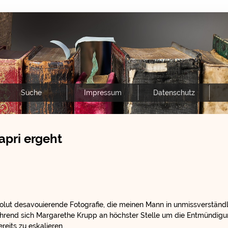
Suche
Impressum
Datenschutz
apri ergeht
bsolut desavouierende Fotografie, die meinen Mann in unmissverständl
ährend sich Margarethe Krupp an höchster Stelle um die Entmündigu
reits zu eskalieren.