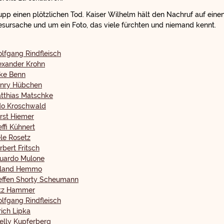
Krupp einen plötzlichen Tod. Kaiser Wilhelm hält den Nachruf auf ei
desursache und um ein Foto, das viele fürchten und niemand kennt.
lfgang Rindfleisch
exander Krohn
lke Benn
nry Hübchen
tthias Matschke
o Kroschwald
rst Hiemer
effi Kühnert
le Rosetz
rbert Fritsch
uardo Mulone
land Hemmo
effen Shorty Scheumann
itz Hammer
lfgang Rindfleisch
rich Lipka
elly Kupferberg