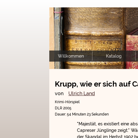
Willkommen
Katalog
Krupp, wie er sich auf C
von
Ulrich Land
Krimi-Hörspiel
DLR 2005
Dauer: 54 Minuten 23 Sekunden
"Majestät, es existiert eine a
Capreser Jünglinge zeigt." W
der Skandal im Herbst 1902 be