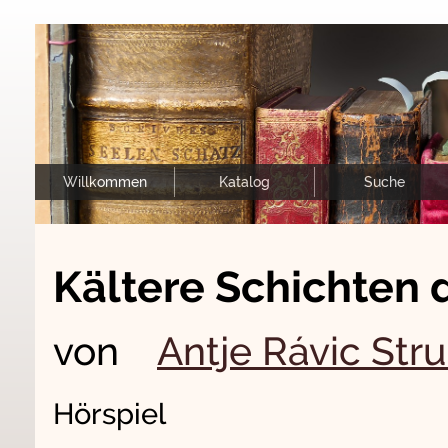
Willkommen
Katalog
Suche
Kältere Schichten 
von
Antje Rávic Str
Hörspiel