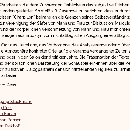
 Wahrheiten, die dem Zuhörenden Einblicke in das subjektive Erlebe
hlenden gestattet. So weiß z.B. Casanova zu berichten, dass er durch
issen "Charpillon" beinahe an die Grenzen seines Selbstverständni
 zur Vereinigung der Säfte von Mann und Frau zur Diskussion, Marquis
 Grund der körperlichen Verschmelzung von Mann und Frau mitnichte
nzeugen aus Brooklyn vom nichtalltäglichen Ausgang einer alltäglic
n fügt das Heimliche, das Verborgene, das Analysierende oder glühe
die Atmosphäre konkreter Orte: auf die Veranda vergangener Zeiten z
 oder in den Salon der dreißiger Jahre. Die Präsentation der Texte 
d der sprachlichen Darstellung der Schauspieler/-innen über die V
ir zu fiktiven Dialogpartnern der sich mittteilenden Figuren, zu un
hantasien.
org Gess
gang Stockmann
g Gess
ko Kucan
han Benson
en Diekhoff