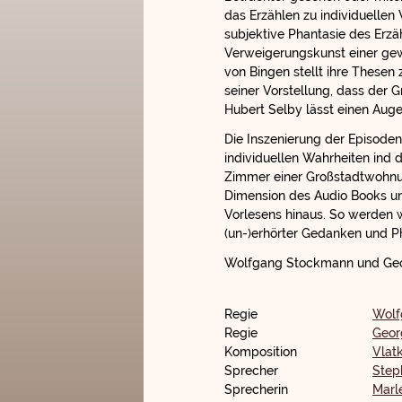
das Erzählen zu individuellen
subjektive Phantasie des Erzä
Verweigerungskunst einer gew
von Bingen stellt ihre Thesen
seiner Vorstellung, dass der
Hubert Selby lässt einen Auge
Die Inszenierung der Episode
individuellen Wahrheiten ind 
Zimmer einer Großstadtwohnung
Dimension des Audio Books un
Vorlesens hinaus. So werden w
(un-)erhörter Gedanken und P
Wolfgang Stockmann und Ge
Regie
Wolf
Regie
Geor
Komposition
Vlat
Sprecher
Step
Sprecherin
Marl