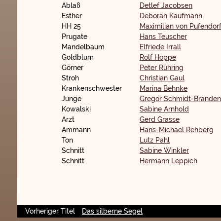
Ablaß
Detlef Jacobsen
Esther
Deborah Kaufmann
HH 25
Maximilian von Pufendor
Prugate
Hans Teuscher
Mandelbaum
Elfriede Irrall
Goldblum
Rolf Hoppe
Görner
Peter Rühring
Stroh
Christian Gaul
Krankenschwester
Marina Behnke
Junge
Gregor Schmidt-Branden
Kowalski
Sabine Arnhold
Arzt
Gerd Grasse
Ammann
Hans-Michael Rehberg
Ton
Lutz Pahl
Schnitt
Sabine Winkler
Schnitt
Hermann Leppich
Vorheriger Titel
Das silberne Segel