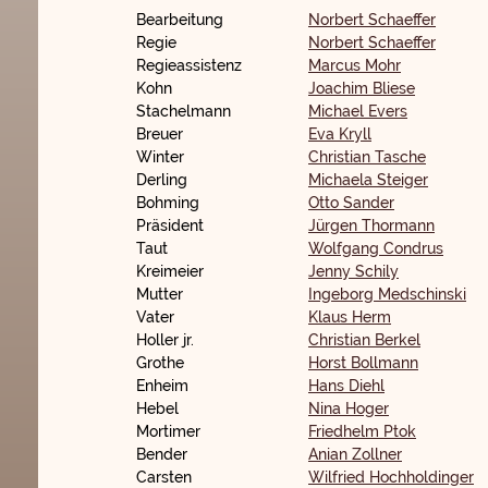
Bearbeitung
Norbert Schaeffer
Regie
Norbert Schaeffer
Regieassistenz
Marcus Mohr
Kohn
Joachim Bliese
Stachelmann
Michael Evers
Breuer
Eva Kryll
Winter
Christian Tasche
Derling
Michaela Steiger
Bohming
Otto Sander
Präsident
Jürgen Thormann
Taut
Wolfgang Condrus
Kreimeier
Jenny Schily
Mutter
Ingeborg Medschinski
Vater
Klaus Herm
Holler jr.
Christian Berkel
Grothe
Horst Bollmann
Enheim
Hans Diehl
Hebel
Nina Hoger
Mortimer
Friedhelm Ptok
Bender
Anian Zollner
Carsten
Wilfried Hochholdinger