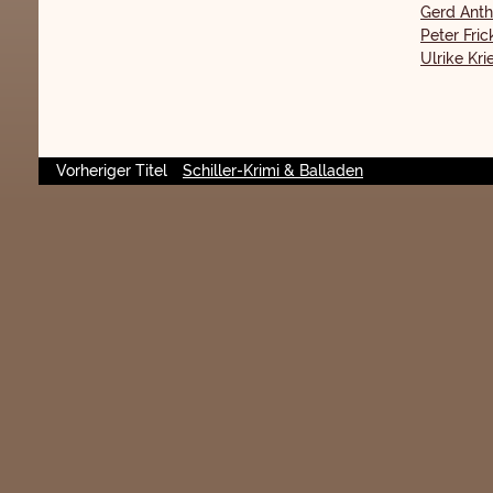
Gerd Anth
Peter Fric
Ulrike Kri
Vorheriger Titel
Schiller-Krimi & Balladen