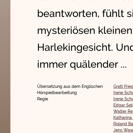
beantworten, fühlt s
mysteriösen kleine
Harlekingesicht. U
immer quälender ...
Übersetzung aus dem Englischen
Gretl Fri
Hörspielbearbeitung
Irene Sch
Regie
Irene Sch
Edgar Se
Walter Re
Katharina
Roland Ba
Jens Waw