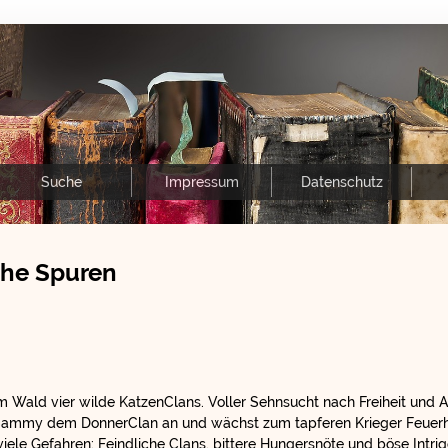
Suche
Impressum
Datenschutz
che Spuren
 im Wald vier wilde KatzenClans. Voller Sehnsucht nach Freiheit und 
r Sammy dem DonnerClan an und wächst zum tapferen Krieger Feuer
viele Gefahren: Feindliche Clans, bittere Hungersnöte und böse Intri