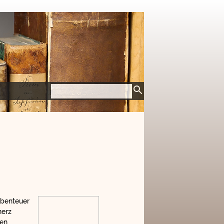
Abenteuer
herz
gen