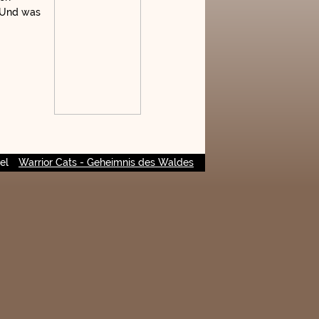
. Und was
el
Warrior Cats - Geheimnis des Waldes