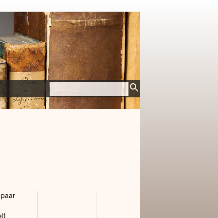
spaar
lt