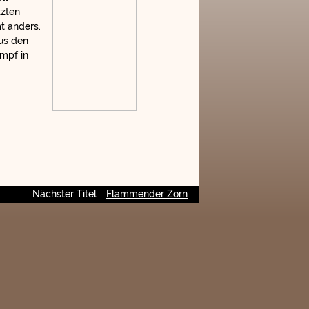
tzten
t anders.
us den
mpf in
Nächster Titel
Flammender Zorn