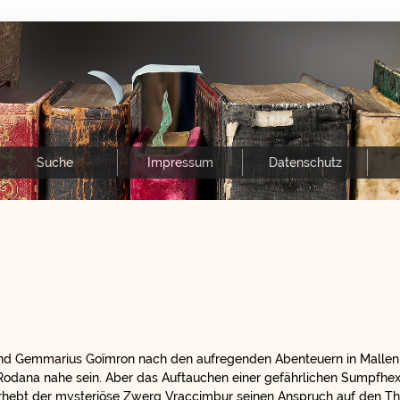
Suche
Impressum
Datenschutz
 und Gemmarius Goïmron nach den aufregenden Abenteuern in Malle
 Rodana nahe sein. Aber das Auftauchen einer gefährlichen Sumpfhex
rhebt der mysteriöse Zwerg Vraccimbur seinen Anspruch auf den Th