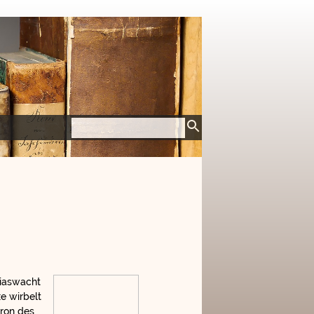
niaswacht
e wirbelt
ron des