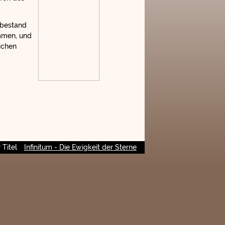
tbestand
mmen, und
ichen
 Titel
Infinitum - Die Ewigkeit der Sterne