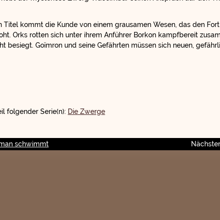
en Titel kommt die Kunde von einem grausamen Wesen, das den For
t. Orks rotten sich unter ihrem Anführer Borkon kampfbereit zusa
cht besiegt. Goïmron und seine Gefährten müssen sich neuen, gefährl
il folgender Serie(n):
Die Zwerge
e man schwimmt
Nächster