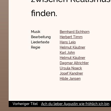
finden.
Musik
Bernhard Eichhorn
Bearbeitung
Herbert Timm
Liedertexte
Hans Leip
Regie
Helmut Käutner
Karl John
Helmut Käutner
Dagmar Altrichter
Ursula Noack
Josef Kandner
Hilde Jansen
Vorheriger Titel
Ach du lieber Augustin wie fröhlich ich bin