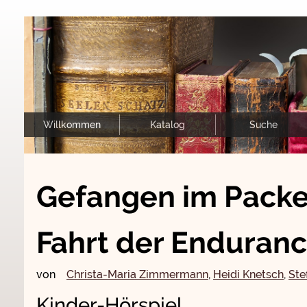
Willkommen
Katalog
Suche
Gefangen im Packei
Fahrt der Enduran
von
Christa-Maria Zimmermann
,
Heidi Knetsch
,
Ste
Kinder-Hörspiel