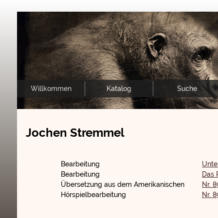
Willkommen
Katalog
Suche
Jochen Stremmel
Bearbeitung
Unte
Bearbeitung
Das 
Übersetzung aus dem Amerikanischen
Nr. 
Hörspielbearbeitung
Nr. 