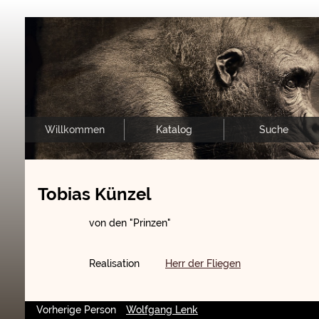
Willkommen
Katalog
Suche
Tobias Künzel
von den "Prinzen"
Realisation
Herr der Fliegen
Vorherige Person
Wolfgang Lenk