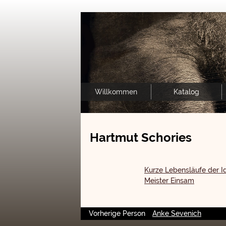
Willkommen
Katalog
Hartmut Schories
Kurze Lebensläufe der I
Meister Einsam
Vorherige Person
Anke Sevenich