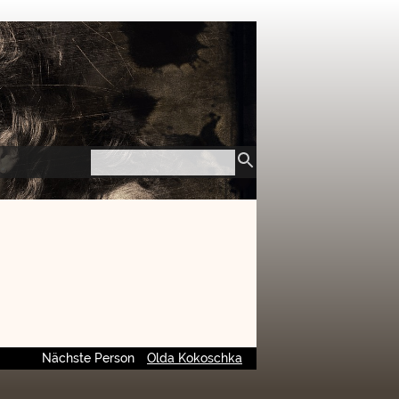
Nächste Person
Olda Kokoschka