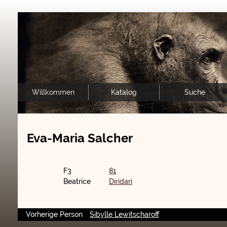
Willkommen
Katalog
Suche
Eva-Maria Salcher
F3
81
Beatrice
Diridari
Vorherige Person
Sibylle Lewitscharoff