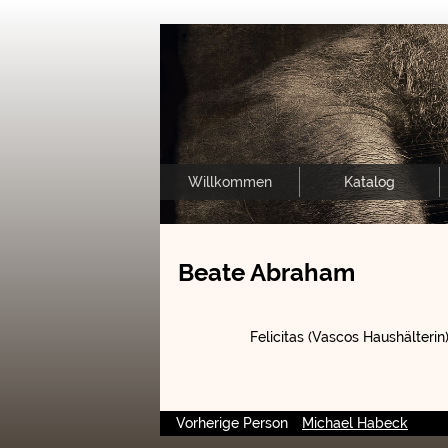
Willkommen
Katalog
Beate Abraham
Felicitas (Vascos Haushälterin
Vorherige Person
Michael Habeck