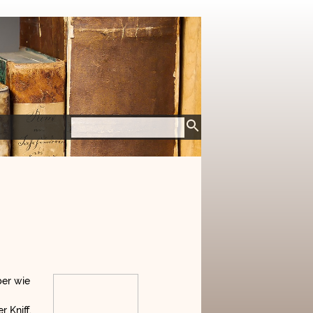
ber wie
r Kniff,