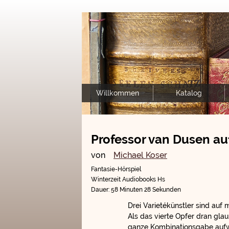
Willkommen
Katalog
Professor van Dusen au
von
Michael Koser
Fantasie-Hörspiel
Winterzeit Audiobooks Hs
Dauer: 58 Minuten 28 Sekunden
Drei Varietékünstler sind auf
Als das vierte Opfer dran gla
ganze Kombinationsgabe auf