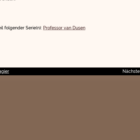
il folgender Serie(n):
Professor van Dusen
agier
Nächster