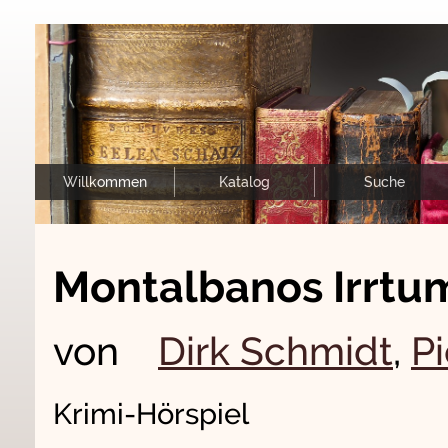
Willkommen
Katalog
Suche
Montalbanos Irrtu
von
Dirk Schmidt
,
P
Krimi-Hörspiel