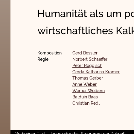
Humanität als um po
wirtschaftliches Kalk
Komposition
Gerd Bessler
Regie
Norbert Schaeffer
Peter Roggisch
Gerda Katharina Kramer
Thomas Gerber
Anne Weber
Werner Wölbern
Balduin Baas
Christian Redl
Vorheriger Titel
Janus oder das Programm der Zukunft