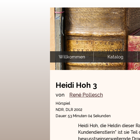
Willkommen
Katalog
Heidi Hoh 3
von
René Pollesch
Hörspiel
NDR, DLR 2002
Dauer: 53 Minuten 04 Sekunden
Heidi Hoh, die Heldin dieser R
Kundendienstlerin" ist sie Tei
bewusstseinserweiternde Droge