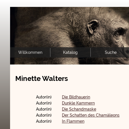
Willkommen
Katalog
Suche
Minette Walters
Autor(in)
Die Bildhauerin
Autor(in)
Dunkle Kammern
Autor(in)
Die Schandmaske
Autor(in)
Der Schatten des Chamäleons
Autor(in)
In Flammen