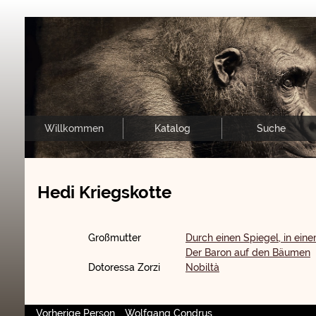
Willkommen
Katalog
Suche
Hedi Kriegskotte
Großmutter
Durch einen Spiegel, in ein
Der Baron auf den Bäumen
Dotoressa Zorzi
Nobiltà
Vorherige Person
Wolfgang Condrus