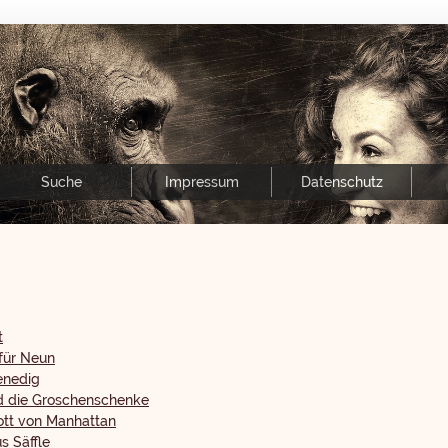
Suche
Impressum
Datenschutz
t
 für Neun
enedig
d die Groschenschenke
ott von Manhattan
s Säffle