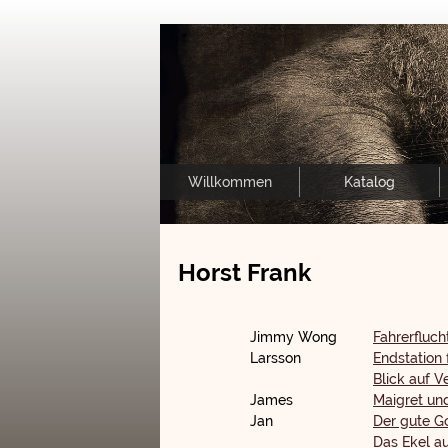
Willkommen
Katalog
Horst Frank
Jimmy Wong
Fahrerfluch
Larsson
Endstation
Blick auf V
James
Maigret un
Jan
Der gute G
Das Ekel au