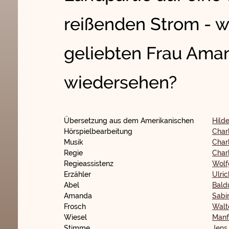
reißenden Strom - w
geliebten Frau Aman
wiedersehen?
Übersetzung aus dem Amerikanischen
Hild
Hörspielbearbeitung
Char
Musik
Char
Regie
Char
Regieassistenz
Wolf
Erzähler
Ulri
Abel
Bald
Amanda
Sabi
Frosch
Walt
Wiesel
Manf
Stimme
Jens