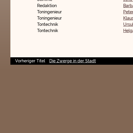
Redaktion
Barb
Toningenieur
Pete
Toningenieur
Klau
Tontechnik
Ursul
Tontechnik
Helg
Vorheriger Titel
Die Zwerge in der Stadt