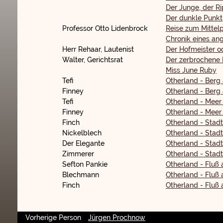
Der Junge, der Ri
Der dunkle Punkt
Professor Otto Lidenbrock
Reise zum Mittel
Chronik eines an
Herr Rehaar, Lautenist
Der Hofmeister od
Walter, Gerichtsrat
Der zerbrochene
Miss June Ruby
Tefi
Otherland - Berg
Finney
Otherland - Berg
Tefi
Otherland - Meer 
Finney
Otherland - Meer 
Finch
Otherland - Stad
Nickelblech
Otherland - Stad
Der Elegante
Otherland - Stad
Zimmerer
Otherland - Stad
Sefton Pankie
Otherland - Fluß
Blechmann
Otherland - Fluß
Finch
Otherland - Fluß
Vorherige Person
Jürgen Prochnow