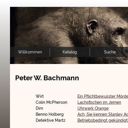
Willkommen
Katalog
Suche
Peter W. Bachmann
Wirt
Ein Pflichtbewusster Mörd
Colin McPherson
Lachsfischen im Jemen
Dim
Uhrwerk Orange
Benno Holberg
Ach, Sie kennen Stanley Ad
Detektive Martz
Betriebsbedingt gekündigt