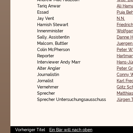
Tariq Anwar
Ali Ham
Essad
Puja Be
Jay Vent
N.N.
Hamish Stewart
Friedri
Innenminister
Wolfgan
Sally, Assistentin
Danne H
Malcom, Buttler
Juergen
Colin McPherson
Peter W
Reporter
Hartman
Interviewer Andy Marr
Hans-Jü
Alter Angler
Peter G
Journalistin
Conny W
Jornalist
Karl Fre
Vernehmer
Götz Sc
Sprecher
Matthias
Sprecher Untersuchungsausschuss
Jürgen 
Vorheriger Titel
Ein Bär will nach oben