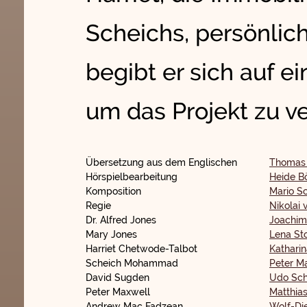
Scheichs, persönlich
begibt er sich auf e
um das Projekt zu ve
Übersetzung aus dem Englischen
Thomas 
Hörspielbearbeitung
Heide 
Komposition
Mario S
Regie
Nikolai 
Dr. Alfred Jones
Joachim
Mary Jones
Lena St
Harriet Chetwode-Talbot
Kathari
Scheich Mohammad
Peter Ma
David Sugden
Udo Sc
Peter Maxwell
Matthia
Andrew Mac Fadzean
Wolf-Di